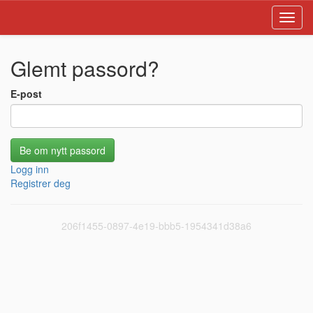
Toggl
navig
Glemt passord?
E-post
Logg inn
Registrer deg
206f1455-0897-4e19-bbb5-1954341d38a6